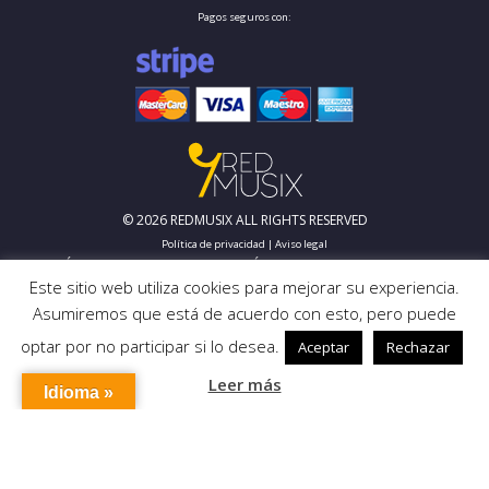
Pagos seguros con:
© 2026 REDMUSIX ALL RIGHTS RESERVED
Política de privacidad
|
Aviso legal
SUSCRÍBETE A NUESTRO BOLETÍN
Este sitio web utiliza cookies para mejorar su experiencia.
Asumiremos que está de acuerdo con esto, pero puede
optar por no participar si lo desea.
Aceptar
Rechazar
Leer más
Idioma »
NO TE PREOCUPES, NO TE VAMOS A SPAMMEAR.