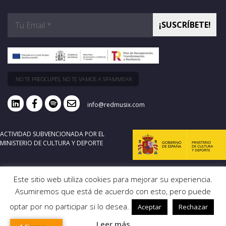
NO TE PREOCUPES, NO TE VAMOS A SPAMMEAR.
info@redmusix.com
ACTIVIDAD SUBVENCIONADA POR EL
MINISTERIO DE CULTURA Y DEPORTE
Este sitio web utiliza cookies para mejorar su experiencia.
Asumiremos que está de acuerdo con esto, pero puede
optar por no participar si lo desea.
Aceptar
Rechazar
Leer más