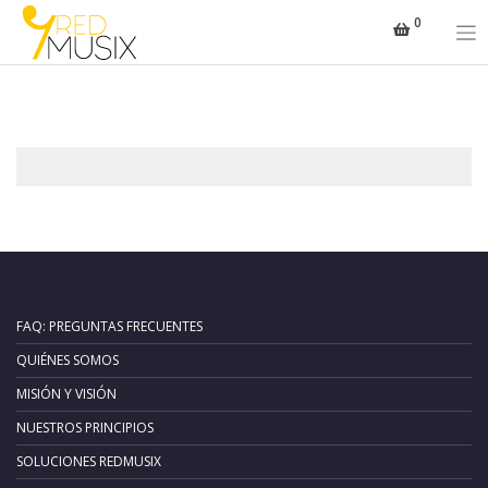
Saltar
0
al
contenido
FAQ: PREGUNTAS FRECUENTES
QUIÉNES SOMOS
MISIÓN Y VISIÓN
NUESTROS PRINCIPIOS
SOLUCIONES REDMUSIX