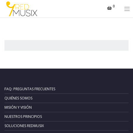
Saltar
0
al
contenido
FAQ: PREGUNTAS FRECUENTES
QUIÉNES SOMOS
MISIÓN Y VISIÓN
NUESTROS PRINCIPIOS
SOLUCIONES REDMUSIX