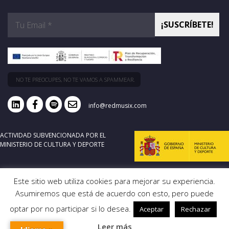
NO TE PREOCUPES, NO TE VAMOS A SPAMMEAR.
info@redmusix.com
ACTIVIDAD SUBVENCIONADA POR EL
MINISTERIO DE CULTURA Y DEPORTE
Este sitio web utiliza cookies para mejorar su experiencia.
Asumiremos que está de acuerdo con esto, pero puede
optar por no participar si lo desea.
Aceptar
Rechazar
Leer más