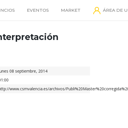
NCIOS
EVENTOS
MARKET
ÁREA DE 
Interpretación
lunes 08 septiembre, 2014
01:00
http://www.csmvalencia.es/archivos/Publi%20Master%20corregida