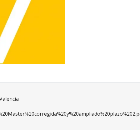
 Valencia
bli%20Master%20corregida%20y%20ampliado%20plazo%202.p