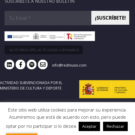
SUSCRÍBETE A NUESTRO BOLETÍN
NO TE PREOCUPES, NO TE VAMOS A SPAMMEAR.
info@redmusix.com
ACTIVIDAD SUBVENCIONADA POR EL
MINISTERIO DE CULTURA Y DEPORTE
Este sitio web utiliza cookies para mejorar su experiencia.
Asumiremos que está de acuerdo con esto, pero puede
optar por no participar si lo desea.
Aceptar
Rechazar