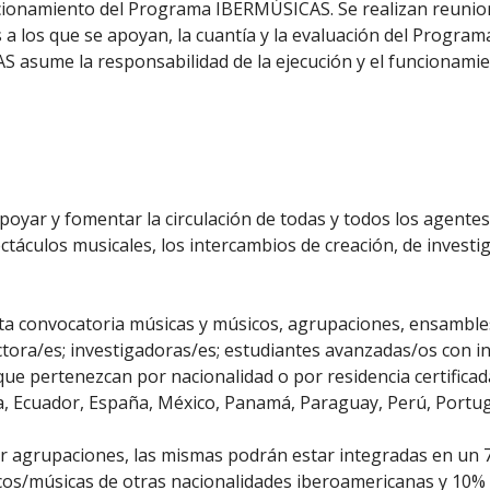
ionamiento del Programa IBERMÚSICAS. Se realizan reunione
 a los que se apoyan, la cuantía y la evaluación del Program
S asume la responsabilidad de la ejecución y el funcionami
poyar y fomentar la circulación de todas y todos los agente
ectáculos musicales, los intercambios de creación, de investi
sta convocatoria músicas y músicos, agrupaciones, ensambles
ctora/es; investigadoras/es; estudiantes avanzadas/os con i
ue pertenezcan por nacionalidad o por residencia certifica
ica, Ecuador, España, México, Panamá, Paraguay, Perú, Portu
r agrupaciones, las mismas podrán estar integradas en un 
icos/músicas de otras nacionalidades iberoamericanas y 10%