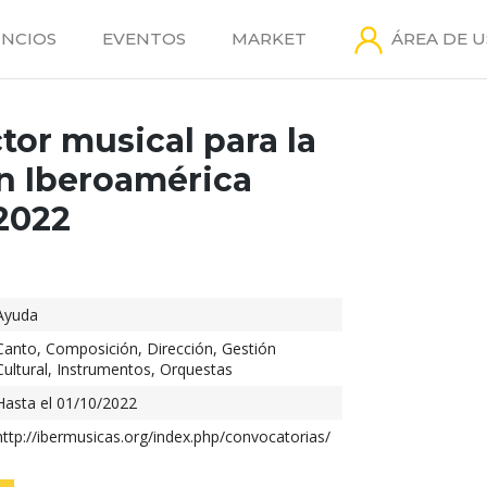
NCIOS
EVENTOS
MARKET
ÁREA DE 
tor musical para la
en Iberoamérica
2022
Ayuda
Canto
,
Composición
,
Dirección
,
Gestión
Cultural
,
Instrumentos
,
Orquestas
Hasta el 01/10/2022
http://ibermusicas.org/index.php/convocatorias/