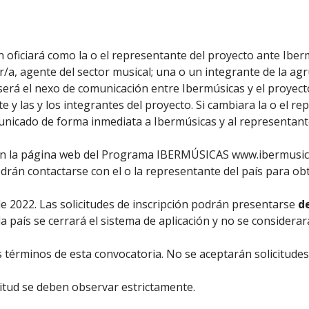
oficiará como la o el representante del proyecto ante Ibermú
tor/a, agente del sector musical; una o un integrante de la 
 será el nexo de comunicación entre Ibermúsicas y el proyecto
 y las y los integrantes del proyecto. Si cambiara la o el re
unicado de forma inmediata a Ibermúsicas y al representante
a en la página web del Programa IBERMÚSICAS www.ibermusica
odrán contactarse con el o la representante del país para ob
de 2022. Las solicitudes de inscripción podrán presentarse
de
ada país se cerrará el sistema de aplicación y no se considera
s términos de esta convocatoria. No se aceptarán solicitud
citud se deben observar estrictamente.