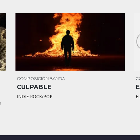
COMPOSICIÓN
BANDA
C
CULPABLE
E
INDIE ROCK/POP
E
s