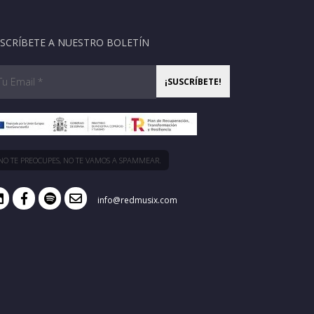
SCRÍBETE A NUESTRO BOLETÍN
NO TE PREOCUPES, NO TE VAMOS A SPAMMEAR.
info@redmusix.com