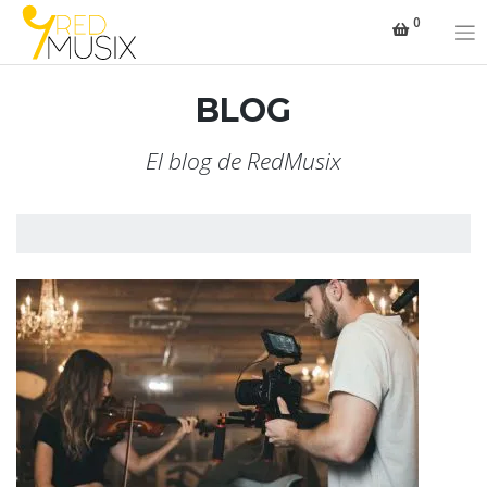
Saltar
0
al
contenido
BLOG
El blog de RedMusix