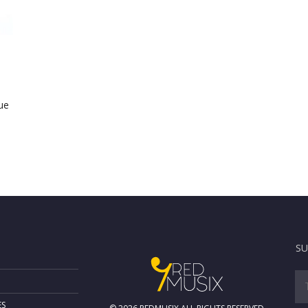
ue
SU
ES