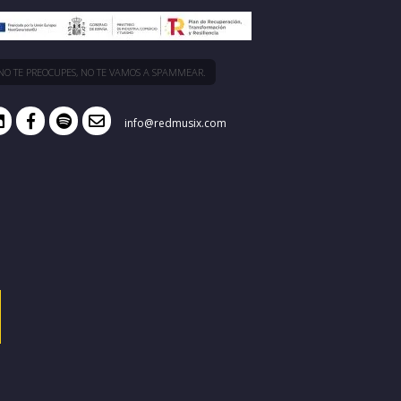
NO TE PREOCUPES, NO TE VAMOS A SPAMMEAR.
info@redmusix.com