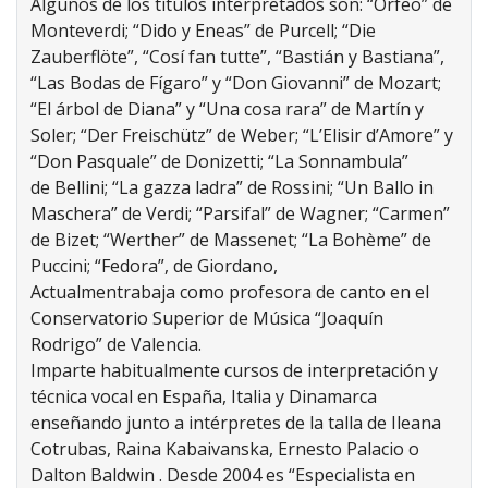
Algunos de los títulos interpretados son: “Orfeo” de
Monteverdi; “Dido y Eneas” de Purcell; “Die
Zauberflöte”, “Cosí fan tutte”, “Bastián y Bastiana”,
“Las Bodas de Fígaro” y “Don Giovanni” de Mozart;
“El árbol de Diana” y “Una cosa rara” de Martín y
Soler; “Der Freischütz” de Weber; “L’Elisir d’Amore” y
“Don Pasquale” de Donizetti; “La Sonnambula”
de Bellini; “La gazza ladra” de Rossini; “Un Ballo in
Maschera” de Verdi; “Parsifal” de Wagner; “Carmen”
de Bizet; “Werther” de Massenet; “La Bohème” de
Puccini; “Fedora”, de Giordano,
Actualmentrabaja como profesora de canto en el
Conservatorio Superior de Música “Joaquín
Rodrigo” de Valencia.
Imparte habitualmente cursos de interpretación y
técnica vocal en España, Italia y Dinamarca
enseñando junto a intérpretes de la talla de Ileana
Cotrubas, Raina Kabaivanska, Ernesto Palacio o
Dalton Baldwin . Desde 2004 es “Especialista en