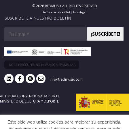
© 2026 REDMUSIX ALL RIGHTS RESERVED
Política de privacidad
|
Aviso legal
SUSCRÍBETE A NUESTRO BOLETÍN
NO TE PREOCUPES, NO TE VAMOS A SPAMMEAR.
info@redmusix.com
ACTIVIDAD SUBVENCIONADA POR EL
MINISTERIO DE CULTURA Y DEPORTE
Este sitio web utiliza cookies para mejorar su experiencia.
Asumiremos que está de acuerdo con esto, pero puede